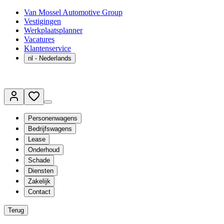
Van Mossel Automotive Group
Vestigingen
Werkplaatsplanner
Vacatures
Klantenservice
nl
- Nederlands
Personenwagens
Bedrijfswagens
Lease
Onderhoud
Schade
Diensten
Zakelijk
Contact
Terug