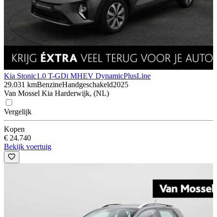
Kia Stonic
1.0 T-GDi MHEV DynamicPlusLine
29.031 km
Benzine
Handgeschakeld
2025
Van Mossel Kia Harderwijk, (NL)
Vergelijk
Kopen
€ 24.740
Bekijk voertuig