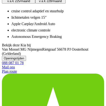
v.a.
€ 225
/maand
v.a.
€ 228
/maand
cruise control adaptief en stuurhulp
lichtmetalen velgen 15"
Apple Carplay/Android Auto
electronic climate controle
Autonomous Emergency Braking
Bekijk deze Kia bij
Van Mossel MG Nijmegen
Rietgraaf 5
6678 PJ Oosterhout
(Gelderland)
Openingstijden
088 087 01 78
Mail ons
Plan route