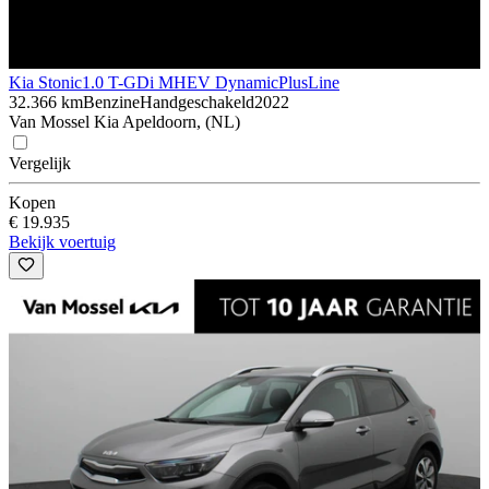
Kia Stonic
1.0 T-GDi MHEV DynamicPlusLine
32.366 km
Benzine
Handgeschakeld
2022
Van Mossel Kia Apeldoorn, (NL)
Vergelijk
Kopen
€ 19.935
Bekijk voertuig