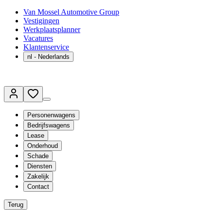
Van Mossel Automotive Group
Vestigingen
Werkplaatsplanner
Vacatures
Klantenservice
nl
- Nederlands
Personenwagens
Bedrijfswagens
Lease
Onderhoud
Schade
Diensten
Zakelijk
Contact
Terug