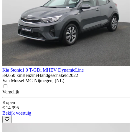
Kia Stonic
1.0 T-GDi MHEV DynamicLine
89.650 km
Benzine
Handgeschakeld
2022
Van Mossel MG Nijmegen, (NL)
Vergelijk
Kopen
€ 14.995
Bekijk voertuig