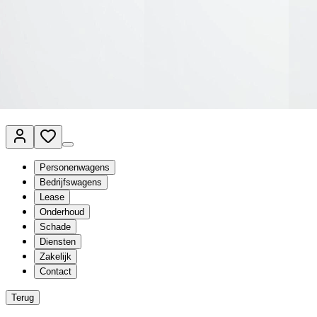
Van Mossel Automotive Group
Vestigingen
Werkplaatsplanner
Vacatures
Klantenservice
nl
- Nederlands
Personenwagens
Bedrijfswagens
Lease
Onderhoud
Schade
Diensten
Zakelijk
Contact
Terug