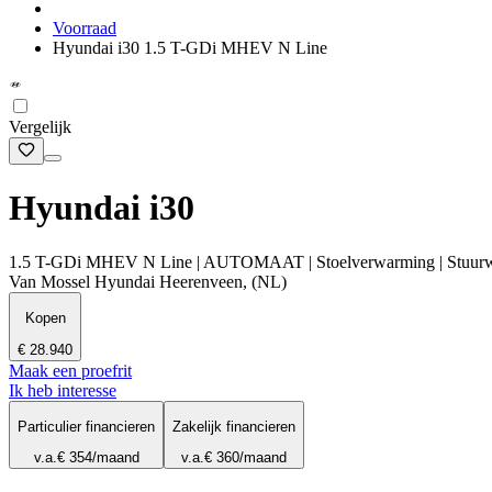
Voorraad
Hyundai i30 1.5 T-GDi MHEV N Line
Vergelijk
Hyundai i30
1.5 T-GDi MHEV N Line | AUTOMAAT | Stoelverwarming | Stuurwielv
Van Mossel Hyundai Heerenveen, (NL)
Kopen
€ 28.940
Maak een proefrit
Ik heb interesse
Particulier financieren
Zakelijk financieren
v.a.
€ 354
/maand
v.a.
€ 360
/maand