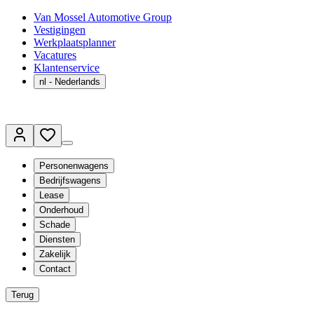
Van Mossel Automotive Group
Vestigingen
Werkplaatsplanner
Vacatures
Klantenservice
nl
- Nederlands
Personenwagens
Bedrijfswagens
Lease
Onderhoud
Schade
Diensten
Zakelijk
Contact
Terug