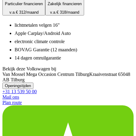
Particulier financieren
Zakelijk financieren
v.a.
€ 312
/maand
v.a.
€ 318
/maand
lichtmetalen velgen 16"
Apple Carplay/Android Auto
electronic climate controle
BOVAG Garantie (12 maanden)
14 dagen omruilgarantie
Bekijk deze Volkswagen bij
Van Mossel Mega Occasion Centrum Tilburg
Kraaivenstraat 6
5048
AB Tilburg
Openingstijden
+31 13 539 50 00
Mail ons
Plan route