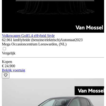
Volkswagen Golf
1.4 eHybrid Style
62.961 km
Hybride (benzine/elektrisch)
Automaat
2023
Mega Occasioncentrum Leeuwarden, (NL)
Vergelijk
Kopen
€ 24.900
Bekijk voertuig