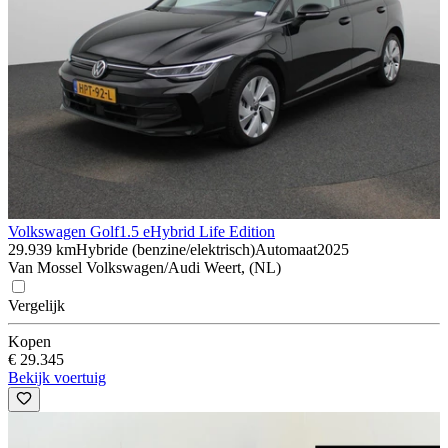
Volkswagen Golf
1.5 eHybrid Life Edition
29.939 km
Hybride (benzine/elektrisch)
Automaat
2025
Van Mossel Volkswagen/Audi Weert, (NL)
Vergelijk
Kopen
€ 29.345
Bekijk voertuig