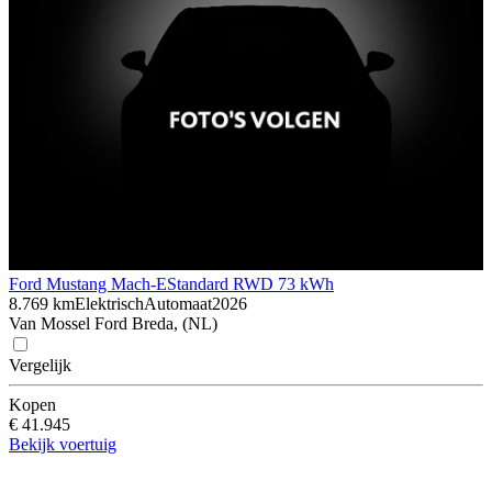
Ford Mustang Mach-E
Standard RWD 73 kWh
8.769 km
Elektrisch
Automaat
2026
Van Mossel Ford Breda, (NL)
Vergelijk
Kopen
€ 41.945
Bekijk voertuig