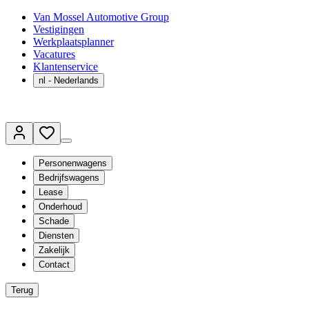
Van Mossel Automotive Group
Vestigingen
Werkplaatsplanner
Vacatures
Klantenservice
nl
- Nederlands
Personenwagens
Bedrijfswagens
Lease
Onderhoud
Schade
Diensten
Zakelijk
Contact
Terug