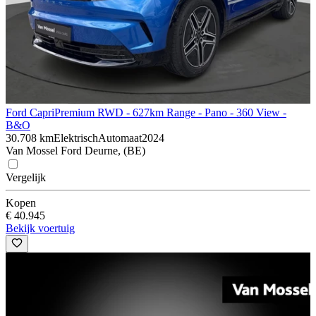
Ford Capri
Premium RWD - 627km Range - Pano - 360 View -
B&O
30.708 km
Elektrisch
Automaat
2024
Van Mossel Ford Deurne, (BE)
Vergelijk
Kopen
€ 40.945
Bekijk voertuig