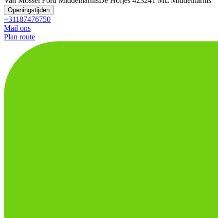
Van Mossel Ford Middelharnis
De Hofjes 42
3241 ML Middelharnis
Openingstijden
+31187476750
Mail ons
Plan route