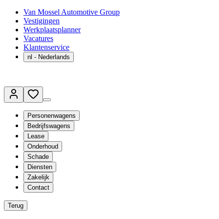
Van Mossel Automotive Group
Vestigingen
Werkplaatsplanner
Vacatures
Klantenservice
nl
- Nederlands
Personenwagens
Bedrijfswagens
Lease
Onderhoud
Schade
Diensten
Zakelijk
Contact
Terug