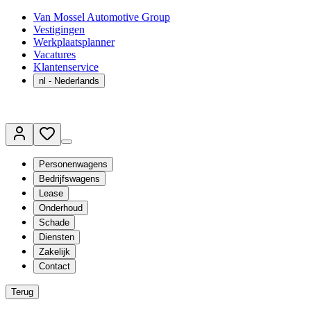
Van Mossel Automotive Group
Vestigingen
Werkplaatsplanner
Vacatures
Klantenservice
nl
- Nederlands
Personenwagens
Bedrijfswagens
Lease
Onderhoud
Schade
Diensten
Zakelijk
Contact
Terug