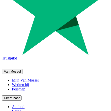
Trustpilot
Van Mossel
Mijn Van Mossel
Werken bij
Persmap
Direct naar
Aanbod