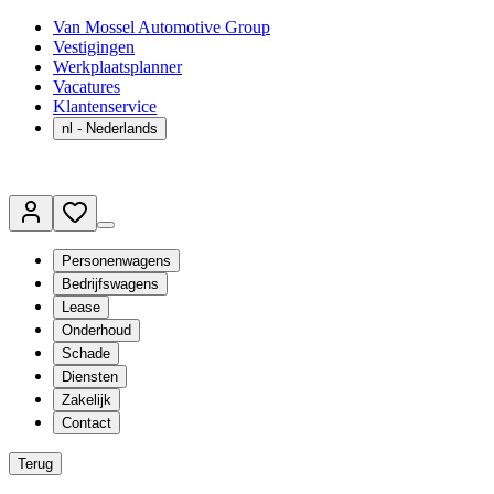
Van Mossel Automotive Group
Vestigingen
Werkplaatsplanner
Vacatures
Klantenservice
nl
- Nederlands
Personenwagens
Bedrijfswagens
Lease
Onderhoud
Schade
Diensten
Zakelijk
Contact
Terug