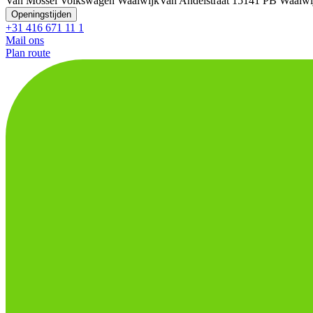
Van Mossel Volkswagen Waalwijk
Van Andelstraat 1
5141 PB Waalwi
Openingstijden
+31 416 671 11 1
Mail ons
Plan route