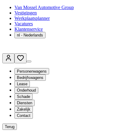
Van Mossel Automotive Group
Vestigingen
Werkplaatsplanner
Vacatures
Klantenservice
nl
- Nederlands
Personenwagens
Bedrijfswagens
Lease
Onderhoud
Schade
Diensten
Zakelijk
Contact
Terug