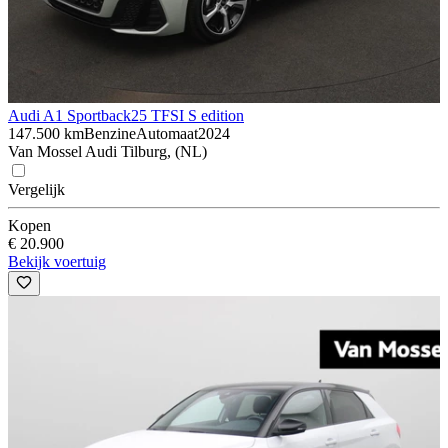
Audi A1 Sportback
25 TFSI S edition
147.500 km
Benzine
Automaat
2024
Van Mossel Audi Tilburg, (NL)
Vergelijk
Kopen
€ 20.900
Bekijk voertuig