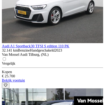
Audi A1 Sportback
30 TFSI S edition 110 PK
32.141 km
Benzine
Handgeschakeld
2023
Van Mossel Audi Tilburg, (NL)
Vergelijk
Kopen
€ 25.700
Bekijk voertuig