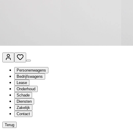
Van Mossel Automotive Group
Vestigingen
Werkplaatsplanner
Vacatures
Klantenservice
nl
- Nederlands
Personenwagens
Bedrijfswagens
Lease
Onderhoud
Schade
Diensten
Zakelijk
Contact
Terug