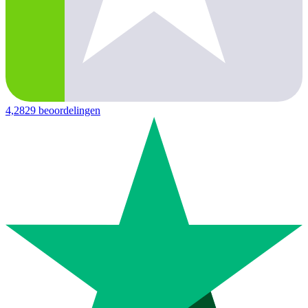
4,2
829 beoordelingen