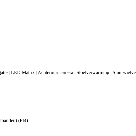
tie | LED Matrix | Achteruitrijcamera | Stoelverwarming | Stuurwielv
rtbanden) (PI4)