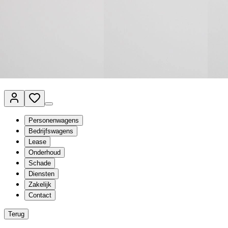
Van Mossel Automotive Group
Vestigingen
Werkplaatsplanner
Vacatures
Klantenservice
nl
- Nederlands
Personenwagens
Bedrijfswagens
Lease
Onderhoud
Schade
Diensten
Zakelijk
Contact
Terug