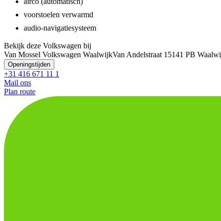
airco (automatisch)
voorstoelen verwarmd
audio-navigatiesysteem
Bekijk deze Volkswagen bij
Van Mossel Volkswagen Waalwijk
Van Andelstraat 1
5141 PB Waalwi
Openingstijden
+31 416 671 11 1
Mail ons
Plan route