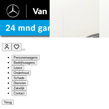
Van Mossel Automotive Group
Vestigingen
Werkplaatsplanner
Vacatures
Klantenservice
nl
- Nederlands
Personenwagens
Bedrijfswagens
Lease
Onderhoud
Schade
Diensten
Zakelijk
Contact
Terug