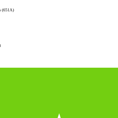
s (651A)
t