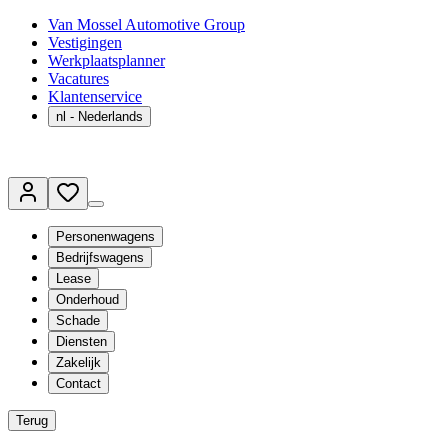
Van Mossel Automotive Group
Vestigingen
Werkplaatsplanner
Vacatures
Klantenservice
nl
- Nederlands
Personenwagens
Bedrijfswagens
Lease
Onderhoud
Schade
Diensten
Zakelijk
Contact
Terug