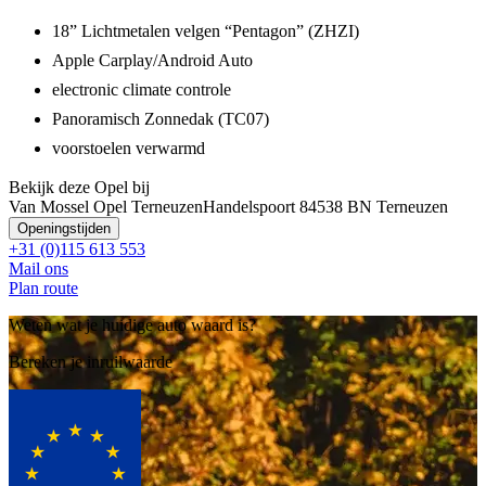
18” Lichtmetalen velgen “Pentagon” (ZHZI)
Apple Carplay/Android Auto
electronic climate controle
Panoramisch Zonnedak (TC07)
voorstoelen verwarmd
Bekijk deze Opel bij
Van Mossel Opel Terneuzen
Handelspoort 8
4538 BN Terneuzen
Openingstijden
+31 (0)115 613 553
Mail ons
Plan route
Weten wat je huidige auto waard is?
Bereken je inruilwaarde