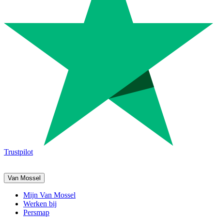
Trustpilot
Van Mossel
Mijn Van Mossel
Werken bij
Persmap