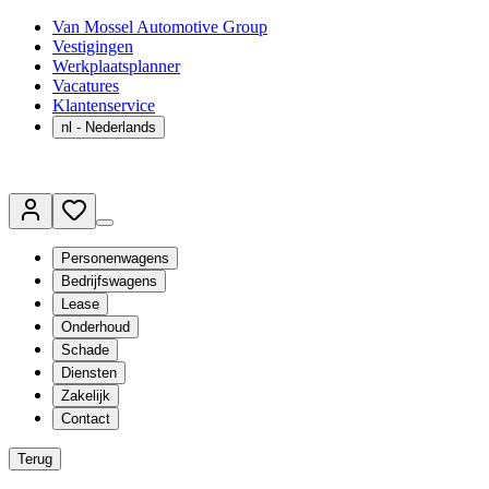
Van Mossel Automotive Group
Vestigingen
Werkplaatsplanner
Vacatures
Klantenservice
nl
- Nederlands
Personenwagens
Bedrijfswagens
Lease
Onderhoud
Schade
Diensten
Zakelijk
Contact
Terug