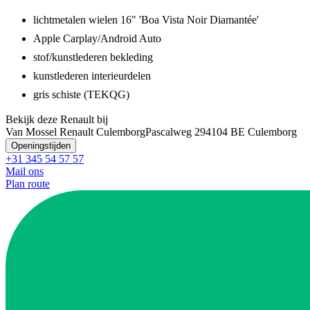
lichtmetalen wielen 16" 'Boa Vista Noir Diamantée'
Apple Carplay/Android Auto
stof/kunstlederen bekleding
kunstlederen interieurdelen
gris schiste (TEKQG)
Bekijk deze Renault bij
Van Mossel Renault Culemborg
Pascalweg 29
4104 BE Culemborg
Openingstijden
+31 345 54 57 57
Mail ons
Plan route