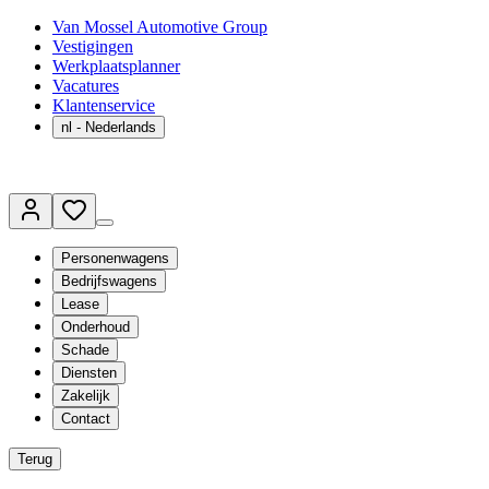
Van Mossel Automotive Group
Vestigingen
Werkplaatsplanner
Vacatures
Klantenservice
nl
- Nederlands
Personenwagens
Bedrijfswagens
Lease
Onderhoud
Schade
Diensten
Zakelijk
Contact
Terug