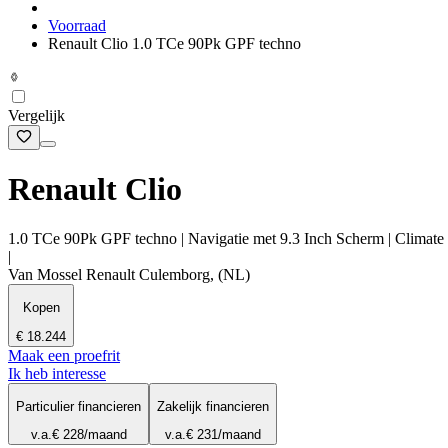
Voorraad
Renault Clio 1.0 TCe 90Pk GPF techno
Vergelijk
Renault Clio
1.0 TCe 90Pk GPF techno | Navigatie met 9.3 Inch Scherm | Climate C
|
Van Mossel Renault Culemborg, (NL)
Kopen
€ 18.244
Maak een proefrit
Ik heb interesse
Particulier financieren
Zakelijk financieren
v.a.
€ 228
/maand
v.a.
€ 231
/maand