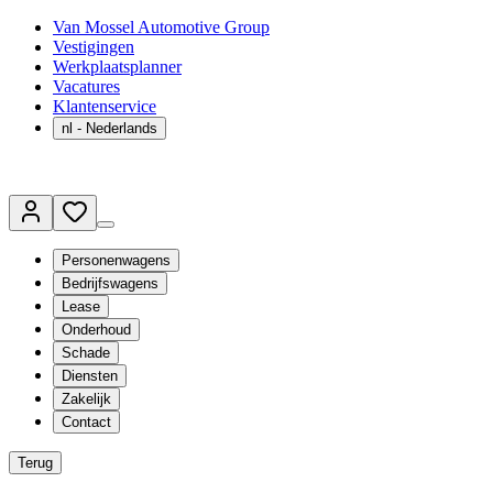
Van Mossel Automotive Group
Vestigingen
Werkplaatsplanner
Vacatures
Klantenservice
nl
- Nederlands
Personenwagens
Bedrijfswagens
Lease
Onderhoud
Schade
Diensten
Zakelijk
Contact
Terug