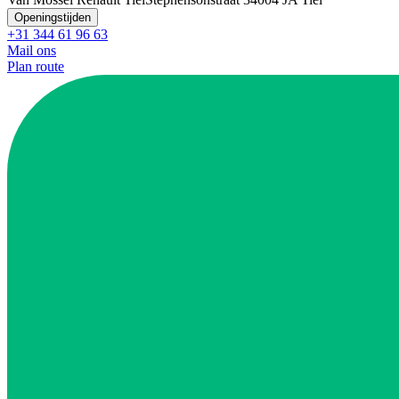
Openingstijden
+31 344 61 96 63
Mail ons
Plan route