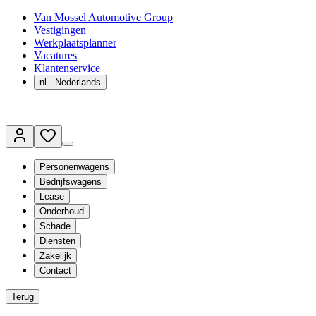
Van Mossel Automotive Group
Vestigingen
Werkplaatsplanner
Vacatures
Klantenservice
nl
- Nederlands
Personenwagens
Bedrijfswagens
Lease
Onderhoud
Schade
Diensten
Zakelijk
Contact
Terug