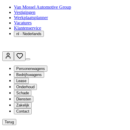
Van Mossel Automotive Group
Vestigingen
Werkplaatsplanner
Vacatures
Klantenservice
nl
- Nederlands
Personenwagens
Bedrijfswagens
Lease
Onderhoud
Schade
Diensten
Zakelijk
Contact
Terug