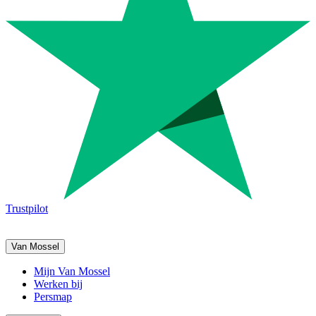
Trustpilot
Van Mossel
Mijn Van Mossel
Werken bij
Persmap