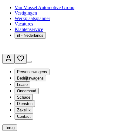
Van Mossel Automotive Group
Vestigingen
Werkplaatsplanner
Vacatures
Klantenservice
nl
- Nederlands
Personenwagens
Bedrijfswagens
Lease
Onderhoud
Schade
Diensten
Zakelijk
Contact
Terug