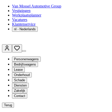
Van Mossel Automotive Group
Vestigingen
Werkplaatsplanner
Vacatures
Klantenservice
nl
- Nederlands
Personenwagens
Bedrijfswagens
Lease
Onderhoud
Schade
Diensten
Zakelijk
Contact
Terug