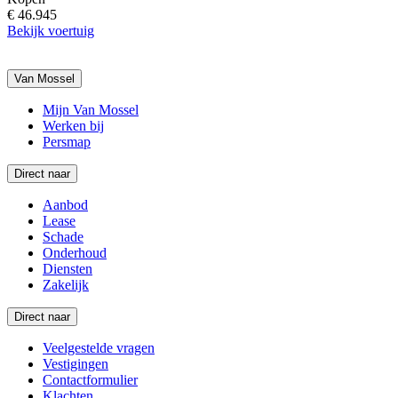
€ 46.945
Bekijk voertuig
Van Mossel
Mijn Van Mossel
Werken bij
Persmap
Direct naar
Aanbod
Lease
Schade
Onderhoud
Diensten
Zakelijk
Direct naar
Veelgestelde vragen
Vestigingen
Contactformulier
Klachten