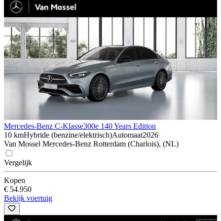
Mercedes-Benz C-Klasse
300e 140 Years Edition
10 km
Hybride (benzine/elektrisch)
Automaat
2026
Van Mossel Mercedes-Benz Rotterdam (Charlois), (NL)
Vergelijk
Kopen
€ 54.950
Bekijk voertuig