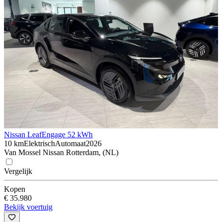
Nissan Leaf
Engage 52 kWh
10 km
Elektrisch
Automaat
2026
Van Mossel Nissan Rotterdam, (NL)
Vergelijk
Kopen
€ 35.980
Bekijk voertuig