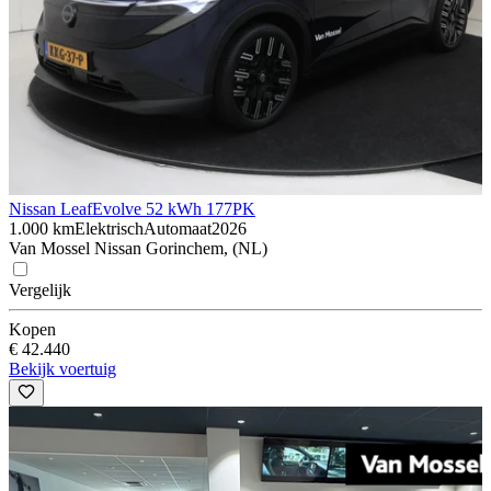
Nissan Leaf
Evolve 52 kWh 177PK
1.000 km
Elektrisch
Automaat
2026
Van Mossel Nissan Gorinchem, (NL)
Vergelijk
Kopen
€ 42.440
Bekijk voertuig