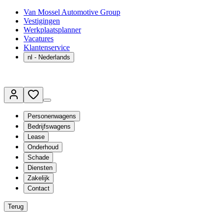
Van Mossel Automotive Group
Vestigingen
Werkplaatsplanner
Vacatures
Klantenservice
nl
- Nederlands
Personenwagens
Bedrijfswagens
Lease
Onderhoud
Schade
Diensten
Zakelijk
Contact
Terug