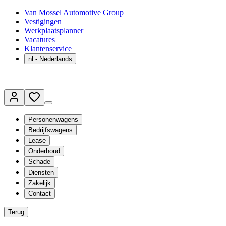
Van Mossel Automotive Group
Vestigingen
Werkplaatsplanner
Vacatures
Klantenservice
nl
- Nederlands
Personenwagens
Bedrijfswagens
Lease
Onderhoud
Schade
Diensten
Zakelijk
Contact
Terug