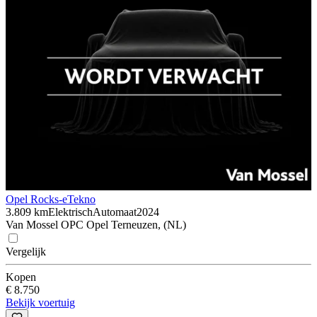
Opel Rocks-e
Tekno
3.809 km
Elektrisch
Automaat
2024
Van Mossel OPC Opel Terneuzen, (NL)
Vergelijk
Kopen
€ 8.750
Bekijk voertuig