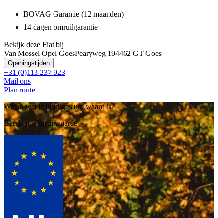
BOVAG Garantie (12 maanden)
14 dagen omruilgarantie
Bekijk deze Fiat bij
Van Mossel Opel Goes
Pearyweg 19
4462 GT Goes
Openingstijden
+31 (0)113 237 923
Mail ons
Plan route
Weten wat je huidige auto waard is?
Bereken je inruilwaarde