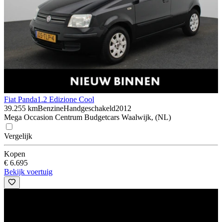
Fiat Panda
1.2 Edizione Cool
39.255 km
Benzine
Handgeschakeld
2012
Mega Occasion Centrum Budgetcars Waalwijk, (NL)
Vergelijk
Kopen
€ 6.695
Bekijk voertuig