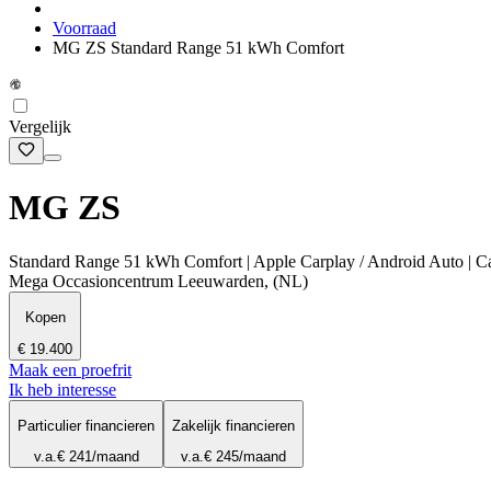
Voorraad
MG ZS Standard Range 51 kWh Comfort
Vergelijk
MG ZS
Standard Range 51 kWh Comfort | Apple Carplay / Android Auto | Cam
Mega Occasioncentrum Leeuwarden, (NL)
Kopen
€ 19.400
Maak een proefrit
Ik heb interesse
Particulier financieren
Zakelijk financieren
v.a.
€ 241
/maand
v.a.
€ 245
/maand