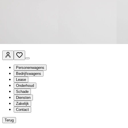
Van Mossel Automotive Group
Vestigingen
Werkplaatsplanner
Vacatures
Klantenservice
nl
- Nederlands
Personenwagens
Bedrijfswagens
Lease
Onderhoud
Schade
Diensten
Zakelijk
Contact
Terug