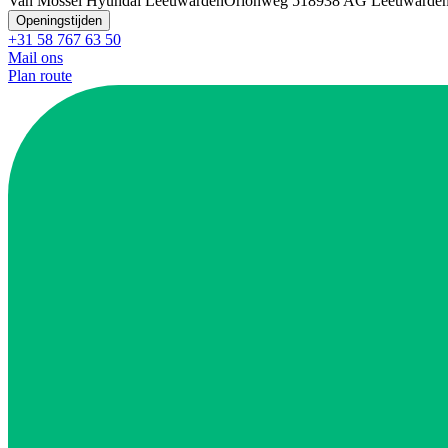
Van Mossel Hyundai Leeuwarden
Orionweg 51
8938 AG Leeuwarde
Openingstijden
+31 58 767 63 50
Mail ons
Plan route