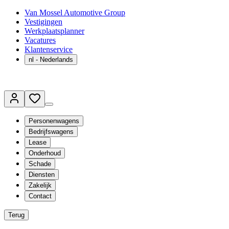
Van Mossel Automotive Group
Vestigingen
Werkplaatsplanner
Vacatures
Klantenservice
nl
- Nederlands
Personenwagens
Bedrijfswagens
Lease
Onderhoud
Schade
Diensten
Zakelijk
Contact
Terug