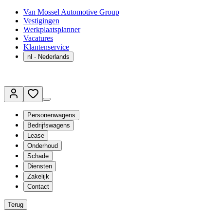
Van Mossel Automotive Group
Vestigingen
Werkplaatsplanner
Vacatures
Klantenservice
nl
- Nederlands
Personenwagens
Bedrijfswagens
Lease
Onderhoud
Schade
Diensten
Zakelijk
Contact
Terug