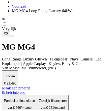
Voorraad
MG MG4 Long Range Luxury 64kWh
Vergelijk
MG MG4
Long Range Luxury 64kWh | 1e eigenaar | Navi | Camera | Led
Koplampen | Apple Carplay | Keyless Entry & Go |
Van Mossel MG Purmerend, (NL)
Kopen
€ 21.490
Maak een proefrit
Ik heb interesse
Particulier financieren
Zakelijk financieren
v.a.
€ 266
/maand
v.a.
€ 271
/maand