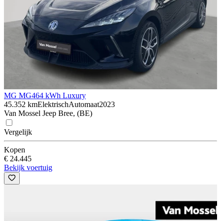
MG MG4
64 kWh Luxury
45.352 km
Elektrisch
Automaat
2023
Van Mossel Jeep Bree, (BE)
Vergelijk
Kopen
€ 24.445
Bekijk voertuig