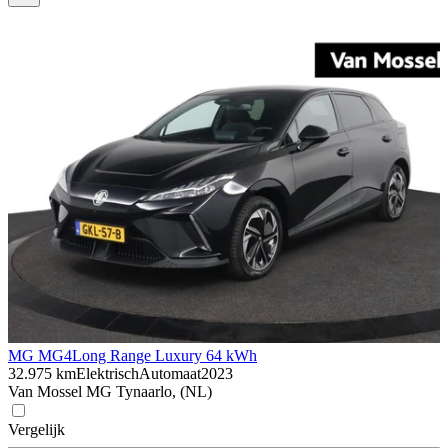
MG MG4
Long Range Luxury 64 kWh
32.975 km
Elektrisch
Automaat
2023
Van Mossel MG Tynaarlo, (NL)
Vergelijk