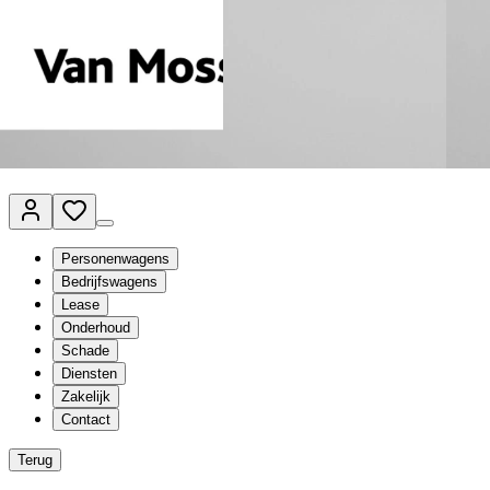
Van Mossel Automotive Group
Vestigingen
Werkplaatsplanner
Vacatures
Klantenservice
nl
- Nederlands
Personenwagens
Bedrijfswagens
Lease
Onderhoud
Schade
Diensten
Zakelijk
Contact
Terug