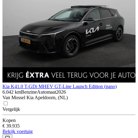
Kia K4
1.0 T-GDi MHEV GT-Line Launch Edition (pano)
6.042 km
Benzine
Automaat
2026
Van Mossel Kia Apeldoorn, (NL)
Vergelijk
Kopen
€ 39.935
Bekijk voertuig