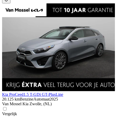
Kia ProCeed
1.5 T-GDi GT-PlusLine
20.125 km
Benzine
Automaat
2025
Van Mossel Kia Zwolle, (NL)
Vergelijk