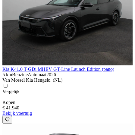
Kia K4
1.0 T-GDi MHEV GT-Line Launch Edition (pano)
5 km
Benzine
Automaat
2026
Van Mossel Kia Hengelo, (NL)
Vergelijk
Kopen
€ 41.940
Bekijk voertuig