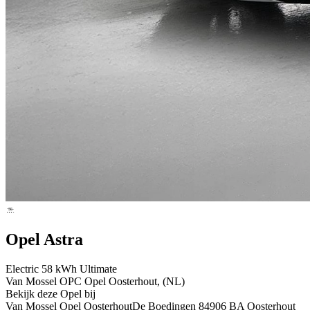
Opel Astra
Electric 58 kWh Ultimate
Van Mossel OPC Opel Oosterhout, (NL)
Bekijk deze Opel bij
Van Mossel Opel Oosterhout
De Boedingen 8
4906 BA Oosterhout