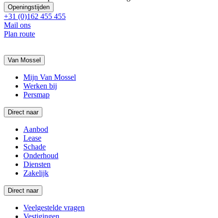
Openingstijden
+31 (0)162 455 455
Mail ons
Plan route
Van Mossel
Mijn Van Mossel
Werken bij
Persmap
Direct naar
Aanbod
Lease
Schade
Onderhoud
Diensten
Zakelijk
Direct naar
Veelgestelde vragen
Vestigingen