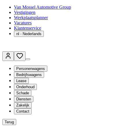
Van Mossel Automotive Group
Vestigingen
Werkplaatsplanner
Vacatures
Klantenservice
nl
- Nederlands
Personenwagens
Bedrijfswagens
Lease
Onderhoud
Schade
Diensten
Zakelijk
Contact
Terug