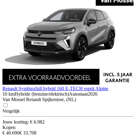
Renault Symbioz
full hybrid 160 E-TECH esprit Alpine
10 km
Hybride (benzine/elektrisch)
Automaat
2026
Van Mossel Renault Spijkenisse, (NL)
Vergelijk
Jouw korting: € 6.982
Kopen
€ 40.690
€ 33.708