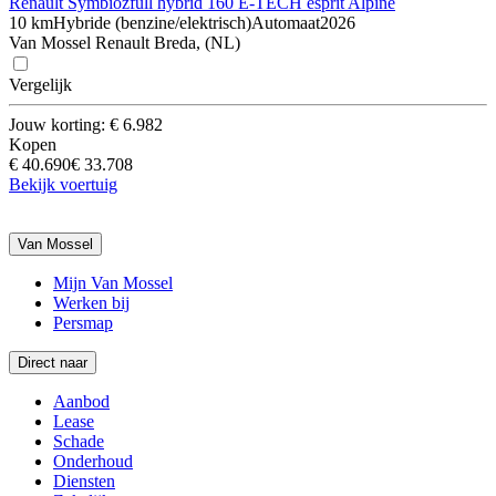
Renault Symbioz
full hybrid 160 E-TECH esprit Alpine
10 km
Hybride (benzine/elektrisch)
Automaat
2026
Van Mossel Renault Breda, (NL)
Vergelijk
Jouw korting: € 6.982
Kopen
€ 40.690
€ 33.708
Bekijk voertuig
Van Mossel
Mijn Van Mossel
Werken bij
Persmap
Direct naar
Aanbod
Lease
Schade
Onderhoud
Diensten