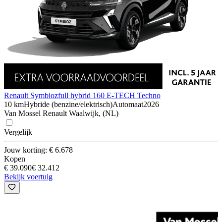
Renault Symbioz
full hybrid 160 E-TECH Techno
10 km
Hybride (benzine/elektrisch)
Automaat
2026
Van Mossel Renault Waalwijk, (NL)
Vergelijk
Jouw korting: € 6.678
Kopen
€ 39.090
€ 32.412
Bekijk voertuig