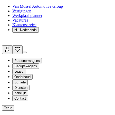
Van Mossel Automotive Group
Vestigingen
Werkplaatsplanner
Vacatures
Klantenservice
nl
- Nederlands
Personenwagens
Bedrijfswagens
Lease
Onderhoud
Schade
Diensten
Zakelijk
Contact
Terug