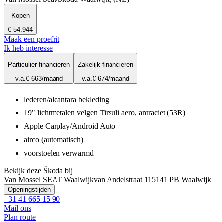
Kopen
€ 54.944
Maak een proefrit
Ik heb interesse
Particulier financieren
Zakelijk financieren
v.a.
€ 663
/maand
v.a.
€ 674
/maand
lederen/alcantara bekleding
19" lichtmetalen velgen Tirsuli aero, antraciet (53R)
Apple Carplay/Android Auto
airco (automatisch)
voorstoelen verwarmd
Bekijk deze Škoda bij
Van Mossel SEAT Waalwijk
van Andelstraat 11
5141 PB Waalwijk
Openingstijden
+31 41 665 15 90
Mail ons
Plan route