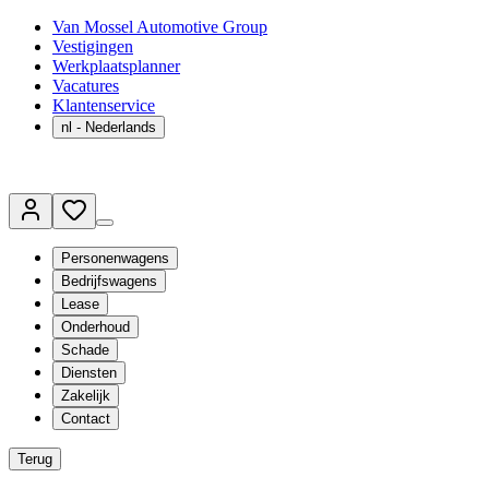
Van Mossel Automotive Group
Vestigingen
Werkplaatsplanner
Vacatures
Klantenservice
nl
- Nederlands
Personenwagens
Bedrijfswagens
Lease
Onderhoud
Schade
Diensten
Zakelijk
Contact
Terug