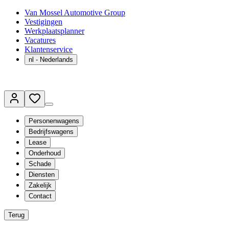
Van Mossel Automotive Group
Vestigingen
Werkplaatsplanner
Vacatures
Klantenservice
nl
- Nederlands
Personenwagens
Bedrijfswagens
Lease
Onderhoud
Schade
Diensten
Zakelijk
Contact
Terug