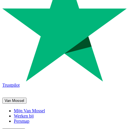
Trustpilot
Van Mossel
Mijn Van Mossel
Werken bij
Persmap