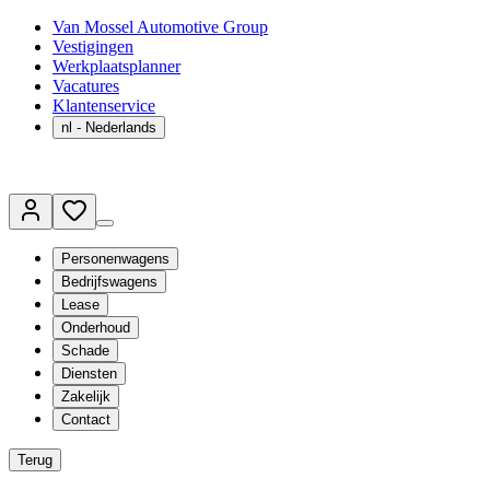
Van Mossel Automotive Group
Vestigingen
Werkplaatsplanner
Vacatures
Klantenservice
nl
- Nederlands
Personenwagens
Bedrijfswagens
Lease
Onderhoud
Schade
Diensten
Zakelijk
Contact
Terug