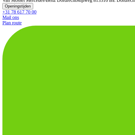
Van Mossel Mercedes-Benz Dordrecht
Mijlweg 81
3316 BE Dordrech
Openingstijden
+31 78 617 70 00
Mail ons
Plan route