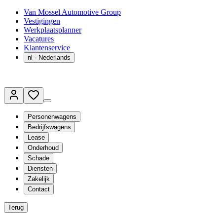
Van Mossel Automotive Group
Vestigingen
Werkplaatsplanner
Vacatures
Klantenservice
nl
- Nederlands
Personenwagens
Bedrijfswagens
Lease
Onderhoud
Schade
Diensten
Zakelijk
Contact
Terug