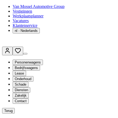
Van Mossel Automotive Group
Vestigingen
Werkplaatsplanner
Vacatures
Klantenservice
nl
- Nederlands
Personenwagens
Bedrijfswagens
Lease
Onderhoud
Schade
Diensten
Zakelijk
Contact
Terug