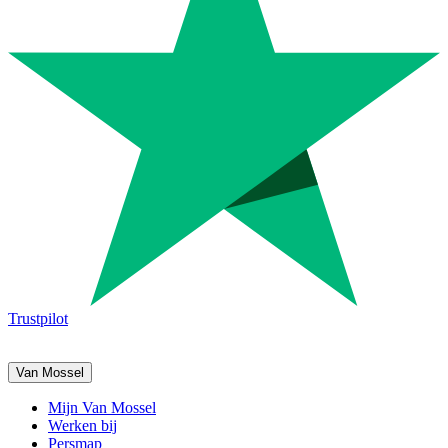
Trustpilot
Van Mossel
Mijn Van Mossel
Werken bij
Persmap