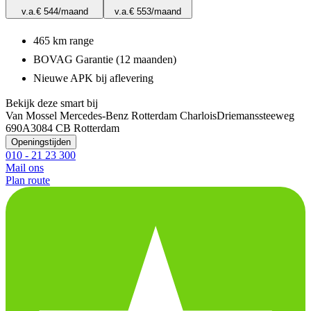
v.a.
€ 544
/maand
v.a.
€ 553
/maand
465 km range
BOVAG Garantie (12 maanden)
Nieuwe APK bij aflevering
Bekijk deze smart bij
Van Mossel Mercedes-Benz Rotterdam Charlois
Driemanssteeweg
690A
3084 CB Rotterdam
Openingstijden
010 - 21 23 300
Mail ons
Plan route