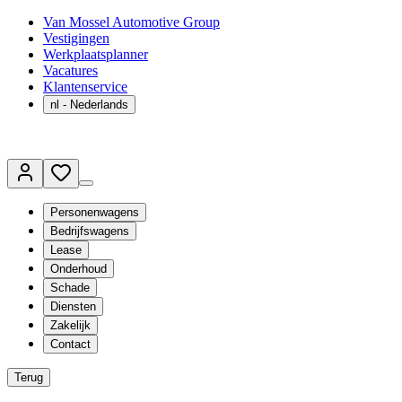
Van Mossel Automotive Group
Vestigingen
Werkplaatsplanner
Vacatures
Klantenservice
nl
- Nederlands
Personenwagens
Bedrijfswagens
Lease
Onderhoud
Schade
Diensten
Zakelijk
Contact
Terug