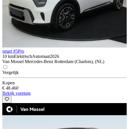
smart #5
Pro
10 km
Elektrisch
Automaat
2026
Van Mossel Mercedes-Benz Rotterdam (Charlois), (NL)
Vergelijk
Kopen
€ 48.460
Bekijk voertuig