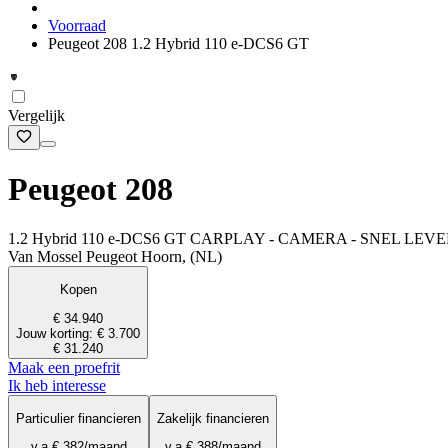
Voorraad
Peugeot 208 1.2 Hybrid 110 e-DCS6 GT
Vergelijk
Peugeot 208
1.2 Hybrid 110 e-DCS6 GT CARPLAY - CAMERA - SNEL LE
Van Mossel Peugeot Hoorn, (NL)
Kopen
€ 34.940
Jouw korting: € 3.700
€ 31.240
Maak een proefrit
Ik heb interesse
Particulier financieren
Zakelijk financieren
v.a.
€ 382
/maand
v.a.
€ 388
/maand