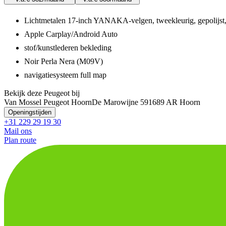
Lichtmetalen 17-inch YANAKA-velgen, tweekleurig, gepolijst,
Apple Carplay/Android Auto
stof/kunstlederen bekleding
Noir Perla Nera (M09V)
navigatiesysteem full map
Bekijk deze Peugeot bij
Van Mossel Peugeot Hoorn
De Marowijne 59
1689 AR Hoorn
Openingstijden
+31 229 29 19 30
Mail ons
Plan route