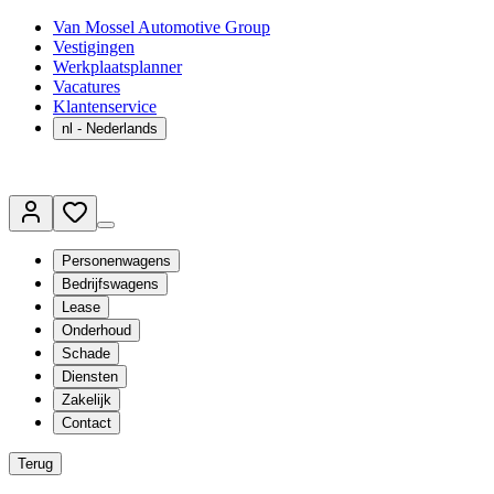
Van Mossel Automotive Group
Vestigingen
Werkplaatsplanner
Vacatures
Klantenservice
nl
- Nederlands
Personenwagens
Bedrijfswagens
Lease
Onderhoud
Schade
Diensten
Zakelijk
Contact
Terug