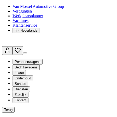
Van Mossel Automotive Group
Vestigingen
Werkplaatsplanner
Vacatures
Klantenservice
nl
- Nederlands
Personenwagens
Bedrijfswagens
Lease
Onderhoud
Schade
Diensten
Zakelijk
Contact
Terug