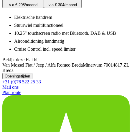
v.a.
€ 298
/maand
v.a.
€ 304
/maand
Elektrische handrem
Stuurwiel multifunctioneel
10,25" touchscreen radio met Bluetooth, DAB & USB
Airconditioning handmatig
Cruise Control incl. speed limiter
Bekijk deze Fiat bij
Van Mossel Fiat / Jeep / Alfa Romeo Breda
Minervum 7001
4817 ZL
Breda
Openingstijden
+31 (0)76 522 25 33
Mail ons
Plan route