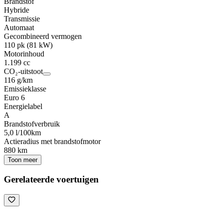
Brandstof
Hybride
Transmissie
Automaat
Gecombineerd vermogen
110 pk (81 kW)
Motorinhoud
1.199 cc
CO₂-uitstoot
116 g/km
Emissieklasse
Euro 6
Energielabel
A
Brandstofverbruik
5,0 l/100km
Actieradius met brandstofmotor
880 km
Toon meer
Gerelateerde voertuigen