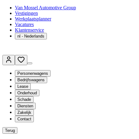
Van Mossel Automotive Group
Vestigingen
Werkplaatsplanner
Vacatures
Klantenservice
nl
- Nederlands
Personenwagens
Bedrijfswagens
Lease
Onderhoud
Schade
Diensten
Zakelijk
Contact
Terug