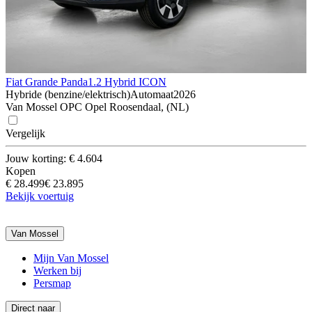
Fiat Grande Panda
1.2 Hybrid ICON
Hybride (benzine/elektrisch)
Automaat
2026
Van Mossel OPC Opel Roosendaal, (NL)
Vergelijk
Jouw korting: € 4.604
Kopen
€ 28.499
€ 23.895
Bekijk voertuig
Van Mossel
Mijn Van Mossel
Werken bij
Persmap
Direct naar