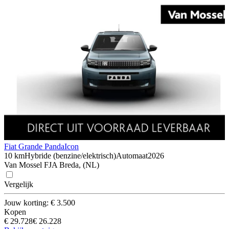
Fiat Grande Panda
Icon
10 km
Hybride (benzine/elektrisch)
Automaat
2026
Van Mossel FJA Breda, (NL)
Vergelijk
Jouw korting: € 3.500
Kopen
€ 29.728
€ 26.228