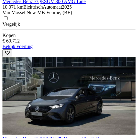
Mercedes-Benz EQE
SUV 300 AMG Line
10.071 km
Elektrisch
Automaat
2025
Van Mossel New MB Veurne, (BE)
Vergelijk
Kopen
€ 69.712
Bekijk voertuig