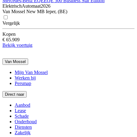
Mercedes-Benz EQE
EQE 300 Business Star Edition
Elektrisch
Automaat
2026
Van Mossel New MB Ieper, (BE)
Vergelijk
Kopen
€ 65.909
Bekijk voertuig
Van Mossel
Mijn Van Mossel
Werken bij
Persmap
Direct naar
Aanbod
Lease
Schade
Onderhoud
Diensten
Zakelijk