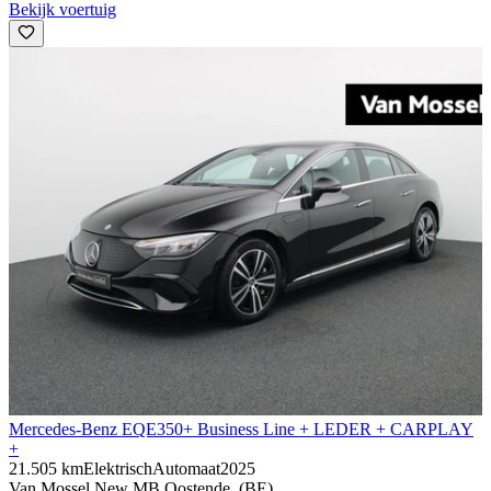
Bekijk voertuig
Mercedes-Benz EQE
350+ Business Line + LEDER + CARPLAY
+
21.505 km
Elektrisch
Automaat
2025
Van Mossel New MB Oostende, (BE)