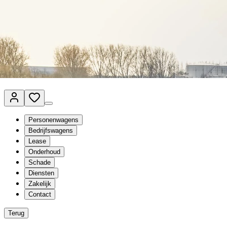
Van Mossel Automotive Group
Vestigingen
Werkplaatsplanner
Vacatures
Klantenservice
nl
- Nederlands
Personenwagens
Bedrijfswagens
Lease
Onderhoud
Schade
Diensten
Zakelijk
Contact
Terug