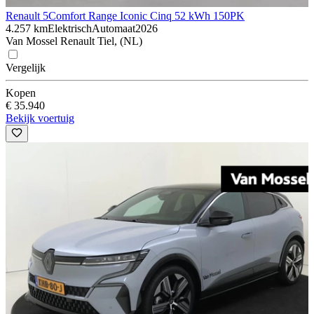
Renault 5
Comfort Range Iconic Cinq 52 kWh 150PK
4.257 km
Elektrisch
Automaat
2026
Van Mossel Renault Tiel, (NL)
Vergelijk
Kopen
€ 35.940
Bekijk voertuig