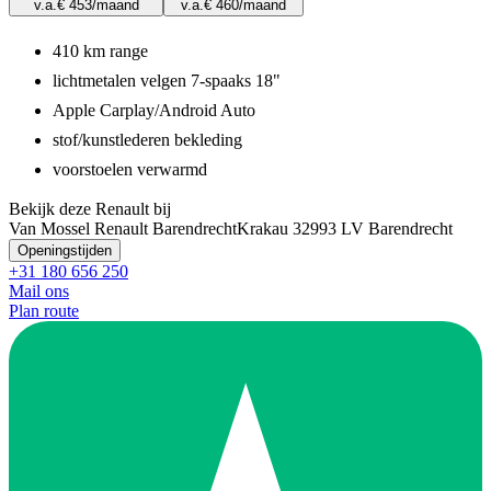
v.a.
€ 453
/maand
v.a.
€ 460
/maand
410 km range
lichtmetalen velgen 7-spaaks 18"
Apple Carplay/Android Auto
stof/kunstlederen bekleding
voorstoelen verwarmd
Bekijk deze Renault bij
Van Mossel Renault Barendrecht
Krakau 3
2993 LV Barendrecht
Openingstijden
+31 180 656 250
Mail ons
Plan route