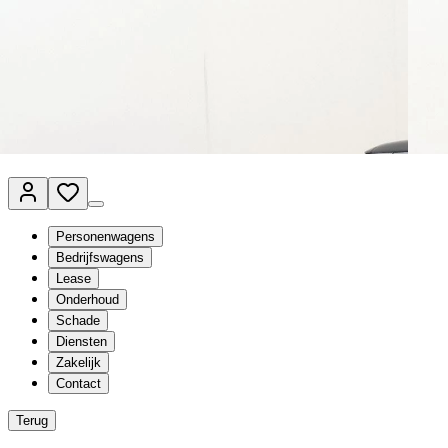
Van Mossel Automotive Group
Vestigingen
Werkplaatsplanner
Vacatures
Klantenservice
nl
- Nederlands
Personenwagens
Bedrijfswagens
Lease
Onderhoud
Schade
Diensten
Zakelijk
Contact
Terug