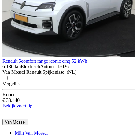
Renault 5
comfort range iconic cinq 52 kWh
6.186 km
Elektrisch
Automaat
2026
Van Mossel Renault Spijkenisse, (NL)
Vergelijk
Kopen
€ 33.440
Bekijk voertuig
Van Mossel
Mijn Van Mossel