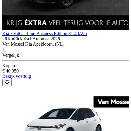
Kia EV4
GT-Line Business Edition 81.4 kWh
26 km
Elektrisch
Automaat
2026
Van Mossel Kia Apeldoorn, (NL)
Vergelijk
Kopen
€ 40.950
Bekijk voertuig