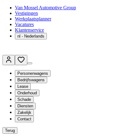
Van Mossel Automotive Group
Vestigingen
Werkplaatsplanner
Vacatures
Klantenservice
nl
- Nederlands
Personenwagens
Bedrijfswagens
Lease
Onderhoud
Schade
Diensten
Zakelijk
Contact
Terug