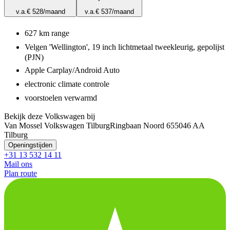
v.a.
€ 528
/maand
v.a.
€ 537
/maand
627 km range
Velgen 'Wellington', 19 inch lichtmetaal tweekleurig, gepolijst
(PJN)
Apple Carplay/Android Auto
electronic climate controle
voorstoelen verwarmd
Bekijk deze Volkswagen bij
Van Mossel Volkswagen Tilburg
Ringbaan Noord 65
5046 AA
Tilburg
Openingstijden
+31 13 532 14 11
Mail ons
Plan route