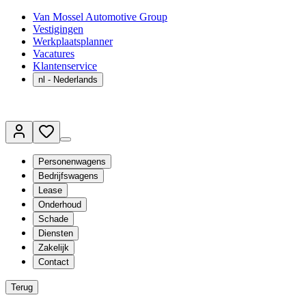
Van Mossel Automotive Group
Vestigingen
Werkplaatsplanner
Vacatures
Klantenservice
nl
- Nederlands
Personenwagens
Bedrijfswagens
Lease
Onderhoud
Schade
Diensten
Zakelijk
Contact
Terug