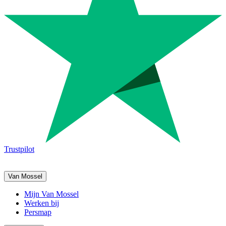
Trustpilot
Van Mossel
Mijn Van Mossel
Werken bij
Persmap