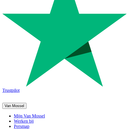
Trustpilot
Van Mossel
Mijn Van Mossel
Werken bij
Persmap