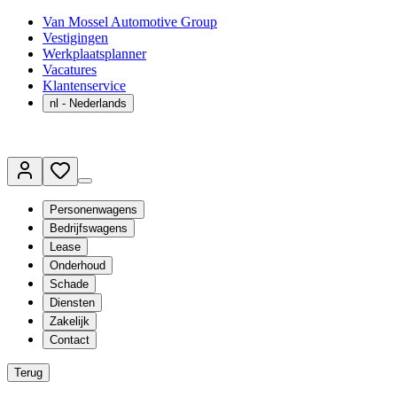
Van Mossel Automotive Group
Vestigingen
Werkplaatsplanner
Vacatures
Klantenservice
nl
- Nederlands
Personenwagens
Bedrijfswagens
Lease
Onderhoud
Schade
Diensten
Zakelijk
Contact
Terug