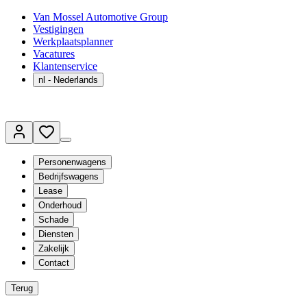
Van Mossel Automotive Group
Vestigingen
Werkplaatsplanner
Vacatures
Klantenservice
nl
- Nederlands
Personenwagens
Bedrijfswagens
Lease
Onderhoud
Schade
Diensten
Zakelijk
Contact
Terug