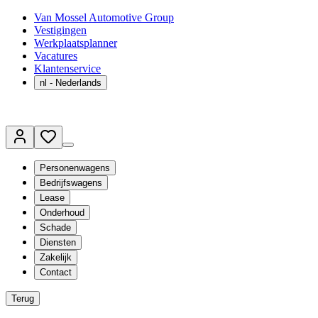
Van Mossel Automotive Group
Vestigingen
Werkplaatsplanner
Vacatures
Klantenservice
nl
- Nederlands
Personenwagens
Bedrijfswagens
Lease
Onderhoud
Schade
Diensten
Zakelijk
Contact
Terug