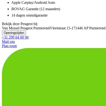
Apple Carplay/Android Auto
BOVAG Garantie (12 maanden)
14 dagen omruilgarantie
Bekijk deze Peugeot bij
Van Mossel Peugeot Purmerend
Vleetstraat 15-17
1446 AP Purmerend
Openingstijden
+31 299 64 00 96
Mail ons
Plan route