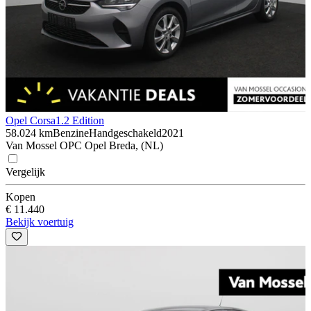
Opel Corsa
1.2 Edition
58.024 km
Benzine
Handgeschakeld
2021
Van Mossel OPC Opel Breda, (NL)
Vergelijk
Kopen
€ 11.440
Bekijk voertuig