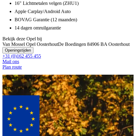
16" Lichtmetalen velgen (ZHU1)
Apple Carplay/Android Auto
BOVAG Garantie (12 maanden)
14 dagen omruilgarantie
Bekijk deze Opel bij
Van Mossel Opel Oosterhout
De Boedingen 8
4906 BA Oosterhout
Openingstijden
+31 (0)162 455 455
Mail ons
Plan route
Weten wat je huidige auto waard is?
Bereken je inruilwaarde