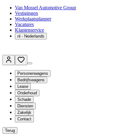
Van Mossel Automotive Group
Vestigingen
Werkplaatsplanner
Vacatures
Klantenservice
nl
- Nederlands
Personenwagens
Bedrijfswagens
Lease
Onderhoud
Schade
Diensten
Zakelijk
Contact
Terug