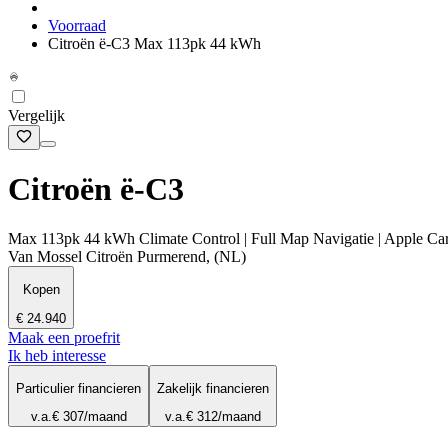
Voorraad
Citroën ë-C3 Max 113pk 44 kWh
Vergelijk
Citroën ë-C3
Max 113pk 44 kWh Climate Control | Full Map Navigatie | Apple Carpl
Van Mossel Citroën Purmerend, (NL)
Kopen
€ 24.940
Maak een proefrit
Ik heb interesse
Particulier financieren
Zakelijk financieren
v.a.
€ 307
/maand
v.a.
€ 312
/maand