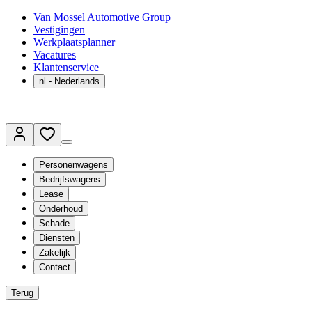
Van Mossel Automotive Group
Vestigingen
Werkplaatsplanner
Vacatures
Klantenservice
nl
- Nederlands
Personenwagens
Bedrijfswagens
Lease
Onderhoud
Schade
Diensten
Zakelijk
Contact
Terug