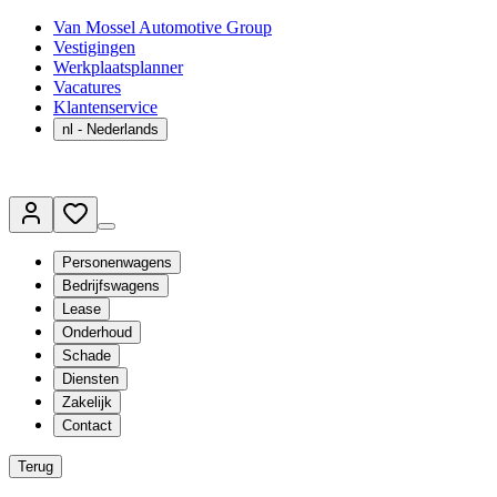
Van Mossel Automotive Group
Vestigingen
Werkplaatsplanner
Vacatures
Klantenservice
nl
- Nederlands
Personenwagens
Bedrijfswagens
Lease
Onderhoud
Schade
Diensten
Zakelijk
Contact
Terug