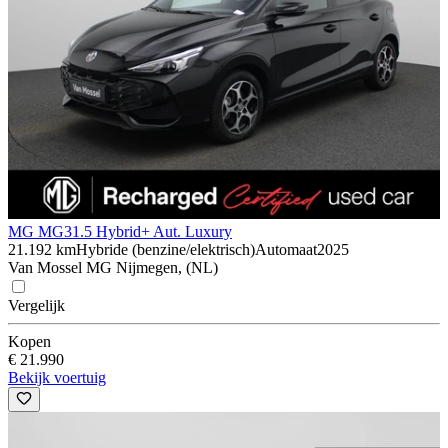
MG MG3
1.5 Hybrid+ Aut. Luxury
21.192 km
Hybride (benzine/elektrisch)
Automaat
2025
Van Mossel MG Nijmegen, (NL)
Vergelijk
Kopen
€ 21.990
Bekijk voertuig