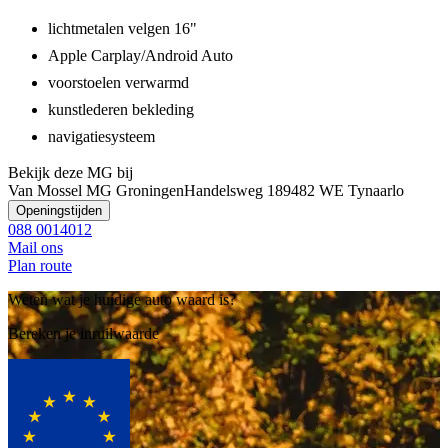
lichtmetalen velgen 16"
Apple Carplay/Android Auto
voorstoelen verwarmd
kunstlederen bekleding
navigatiesysteem
Bekijk deze MG bij
Van Mossel MG Groningen
Handelsweg 18
9482 WE Tynaarlo
Openingstijden
088 0014012
Mail ons
Plan route
Weten wat je huidige auto waard is?
Bereken je inruilwaarde