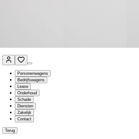
Van Mossel Automotive Group
Vestigingen
Werkplaatsplanner
Vacatures
Klantenservice
nl
- Nederlands
Personenwagens
Bedrijfswagens
Lease
Onderhoud
Schade
Diensten
Zakelijk
Contact
Terug