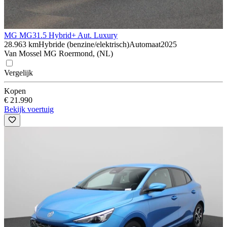
MG MG3
1.5 Hybrid+ Aut. Luxury
28.963 km
Hybride (benzine/elektrisch)
Automaat
2025
Van Mossel MG Roermond, (NL)
Vergelijk
Kopen
€ 21.990
Bekijk voertuig