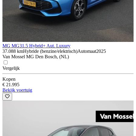
MG MG3
1.5 Hybrid+ Aut. Luxury
37.088 km
Hybride (benzine/elektrisch)
Automaat
2025
Van Mossel MG Den Bosch, (NL)
Vergelijk
Kopen
€ 21.995
Bekijk voertuig