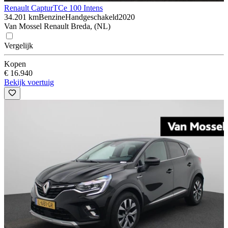
Renault Captur
TCe 100 Intens
34.201 km
Benzine
Handgeschakeld
2020
Van Mossel Renault Breda, (NL)
Vergelijk
Kopen
€ 16.940
Bekijk voertuig