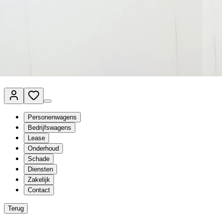
Van Mossel Automotive Group
Vestigingen
Werkplaatsplanner
Vacatures
Klantenservice
nl
- Nederlands
Personenwagens
Bedrijfswagens
Lease
Onderhoud
Schade
Diensten
Zakelijk
Contact
Terug