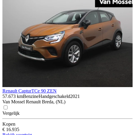
Renault Captur
TCe 90 ZEN
57.673 km
Benzine
Handgeschakeld
2021
Van Mossel Renault Breda, (NL)
Vergelijk
Kopen
€ 16.935
Bekijk voertuig