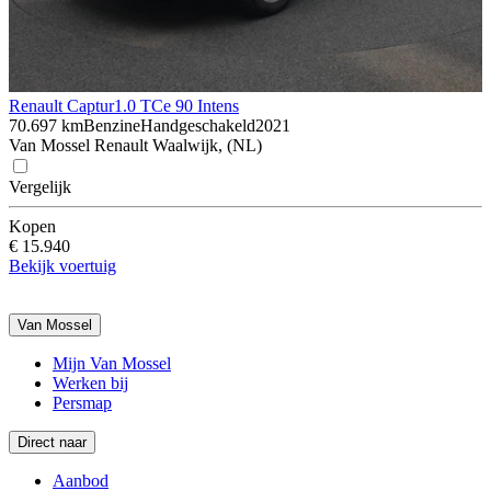
Renault Captur
1.0 TCe 90 Intens
70.697 km
Benzine
Handgeschakeld
2021
Van Mossel Renault Waalwijk, (NL)
Vergelijk
Kopen
€ 15.940
Bekijk voertuig
Van Mossel
Mijn Van Mossel
Werken bij
Persmap
Direct naar
Aanbod