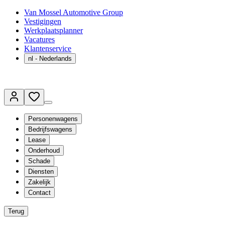
Van Mossel Automotive Group
Vestigingen
Werkplaatsplanner
Vacatures
Klantenservice
nl
- Nederlands
Personenwagens
Bedrijfswagens
Lease
Onderhoud
Schade
Diensten
Zakelijk
Contact
Terug