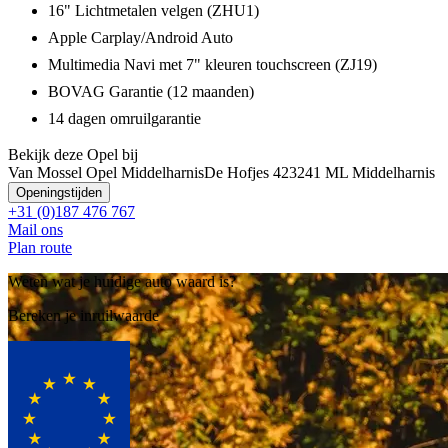
16" Lichtmetalen velgen (ZHU1)
Apple Carplay/Android Auto
Multimedia Navi met 7" kleuren touchscreen (ZJ19)
BOVAG Garantie (12 maanden)
14 dagen omruilgarantie
Bekijk deze Opel bij
Van Mossel Opel Middelharnis
De Hofjes 42
3241 ML Middelharnis
Openingstijden
+31 (0)187 476 767
Mail ons
Plan route
Weten wat je huidige auto waard is?
Bereken je inruilwaarde